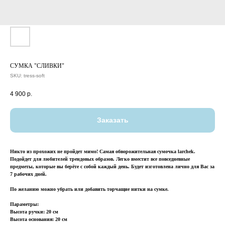
СУМКА "СЛИВКИ"
SKU:
tress-soft
4 900
р.
Заказать
Никто из прохожих не пройдет мимо! Самая обворожительная сумочка larchek.
Подойдет для любителей трендовых образов. Легко вместит все повседневные
предметы, которые вы берёте с собой каждый день. Будет изготовлена лично для Вас за
7 рабочих дней.
По желанию можно убрать или добавить торчащие нитки на сумке.
Параметры:
Высота ручки: 20 см
Высота основания: 20 см