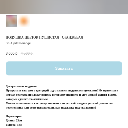
ПОДУШКА ЦВЕТОК ПУШИСТАЯ - ОРАНЖЕВАЯ
SKU:
pillow orange
3 600
р.
4 500
р.
Заказать
Декоративная подушка
Превратите ваш дом в цветущий сад с нашими подушками-цветками! Их пушистая и
мягкая текстура придадут вашему интерьеру нежность и уют. Яркий акцент в доме,
который сделает его особенным.
Можно использовать как декор спальни или детской, создать уютный уголок на
подоконнике или вовсе использовать как подставку под украшения!
Параметры:
Длина: 23см
Высота: 5см